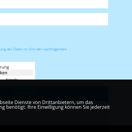
tzung der Daten im Sinn der nachfolgenden
erung
cken
Friendly
Captcha ⇗
bseite Dienste von Drittanbietern, um das
benötigt. Ihre Einwilligung können Sie jederzeit