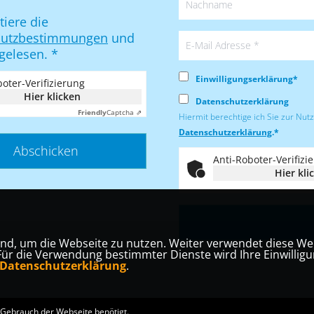
tiere die
hutzbestimmungen
und
 gelesen.
*
Einwilligungserklärung*
oter-Verifizierung
Hier klicken
Datenschutzerklärung
Friendly
Captcha ⇗
Hiermit berechtige ich Sie zur Nu
Datenschutzerklärung
.*
Anti-Roboter-Verifizi
Hier kli
nd, um die Webseite zu nutzen. Weiter verwendet diese We
 die Verwendung bestimmter Dienste wird Ihre Einwilligung 
* Pflichtfeld!
Datenschutzerklärung
.
Gebrauch der Webseite benötigt.