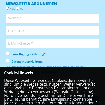
NEWSLETTER ABONNIEREN
Frau
Herr
Einwilligungserklärung*
Datenschutzerklärung
Hiermit berechtige ich Sie zur Nutzung der Daten im Sinn der
nachfolgenden
Datenschutzerklärung
.*
Cookie-Hinweis
Diese Webseite verwendet Cookies, die notwendig
Anti-Roboter-Verifizierung
sind, um die Webseite zu nutzen. Weiter verwendet
Hier klicken
diese Webseite Dienste von Drittanbietern, um das
Webangebot zu verbessern (Website-Optmierung).
Friendly
Captcha ⇗
Für die Verwendung bestimmter Dienste wird Ihre
Einwilligung benötigt. Ihre Einwilligung können Sie
jederzeit widerrufen. Weitere Informationen finden Sie