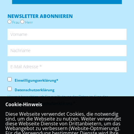
NEWSLETTER ABONNIEREN
Frau
Herr
Einwilligungserklärung*
Datenschutzerklärung
Hiermit berechtige ich Sie zur Nutzung der Daten im Sinn der
nachfolgenden
Datenschutzerklärung
.*
Cookie-Hinweis
Diese Webseite verwendet Cookies, die notwendig
Anti-Roboter-Verifizierung
sind, um die Webseite zu nutzen. Weiter verwendet
Hier klicken
diese Webseite Dienste von Drittanbietern, um das
Webangebot zu verbessern (Website-Optmierung).
Friendly
Captcha ⇗
Für die Verwendung bestimmter Dienste wird Ihre