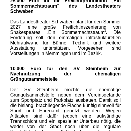
25.000 Euro für die Freilichtproduktion „Ein
Sommernachtstraum“ des Landestheaters
Schwaben
Das Landestheater Schwaben plant für den Sommer
2027 eine große Freilichtinszenierung von
Shakespeares „Ein Sommernachtstraum“. Die
Förderung soll den einmaligen infrastrukturellen
Mehraufwand für Bühne, Technik und weitere
Ausstattung unterstützen. Vorgesehen sind
Vorstellungen in Memmingen und im Bezirk.
10.000 Euro für den SV Steinheim zur
Nachnutzung der ehemaligen
Grüngutsammelstelle
Der SV Steinheim möchte die ehemalige
Grüngutsammelstelle neben dem Vereinsgelände
zum Sportplatz und Parkplatz
ausbauen. Damit soll
die bislang brachliegende Fläche künftig sinnvoll für
Sport und Ehrenamt genutzt werden. Wegen
Altlasten sind dafür jedoch eine aufwändige
Trennschicht und ein spezieller Unterbau nötig, die
weder von der Stadt noch über die reguläre