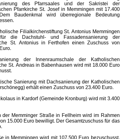
nierung des Pfarrsaales und der Sakristei der
schen Pfarrkirche St. Josef in Memmingen mit 17.400
Dem Baudenkmal wird überregionale Bedeutung
essen.
holische Filialkirchenstiftung St. Antonius Memmingen
 für die Dachstuhl- und Fassadensanierung der
irche St. Antonius in Ferthofen einen Zuschuss von
Euro.
nierung der Innenraumschale der Katholischen
rche St. Andreas in Babenhausen wird mit 18.000 Euro
usst.
tische Sanierung mit Dachsanierung der Katholischen
erschönegg) erhält einen Zuschuss von 23.400 Euro.
ikolaus in Kardorf (Gemeinde Kronburg) wird mit 3.400
n der Memminger Straße in Fellheim wird im Rahmen
von 15.000 Euro bewilligt. Der Gesamtzuschuss für das
.
ße in Memmingen wird mit 107.500 Euro bezuschusst.